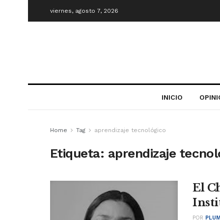
viernes, agosto 7, 2026
INICIO
OPIN
Home
Tag
aprendizaje tecnológico
Etiqueta:
aprendizaje tecnol
El C
Insti
POR
PLUM