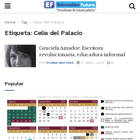
Home
Tag
Celia del Palacio
Etiqueta:
Celia del Palacio
Graciela Amador: Escritora
revolucionaria, educadora informal
POR
PLUMA INVITADA
17 ABRIL, 2024
0
Popular