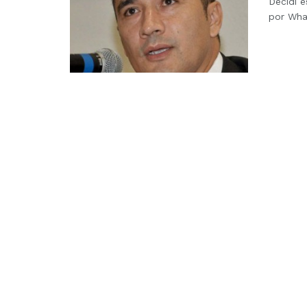
Decidí e
por What