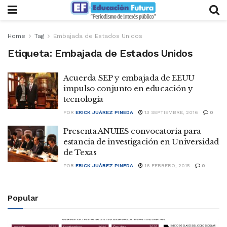
Home
Tag
Embajada de Estados Unidos
Etiqueta:
Embajada de Estados Unidos
Acuerda SEP y embajada de EEUU
impulso conjunto en educación y
tecnología
POR
ERICK JUÁREZ PINEDA
13 SEPTIEMBRE, 2016
0
Presenta ANUIES convocatoria para
estancia de investigación en Universidad
de Texas
POR
ERICK JUÁREZ PINEDA
16 FEBRERO, 2015
0
Popular