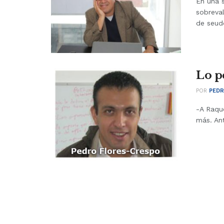
En una 
sobreva
de seud
Lo p
POR
PEDR
-A Raqu
más. Ant