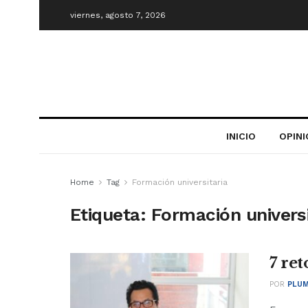
viernes, agosto 7, 2026
INICIO
OPIN
Home
Tag
Formación universitaria
Etiqueta:
Formación universi
7 ret
POR
PLUM