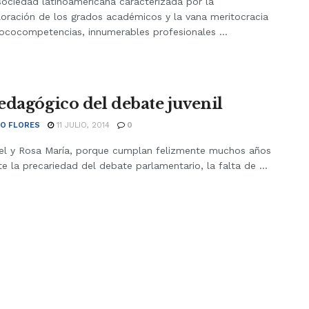
sociedad latinoamericana caracterizada por la
loración de los grados académicos y la vana meritocracia
ococompetencias, innumerables profesionales ...
edagógico del debate juvenil
O FLORES
11 JULIO, 2014
0
el y Rosa María, porque cumplan felizmente muchos años
e la precariedad del debate parlamentario, la falta de ...