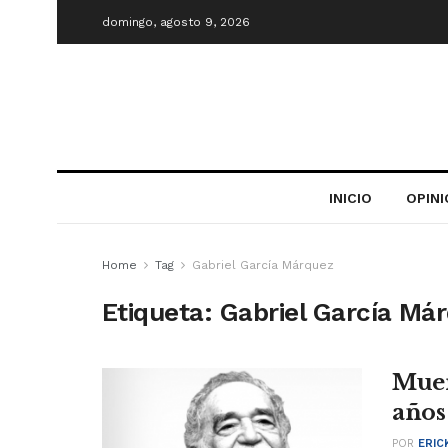
domingo, agosto 9, 2026
INICIO
OPIN
Home
Tag
Gabriel García Márquez
Etiqueta:
Gabriel García Má
Muer
años
POR
ERIC