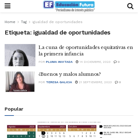
Home
Tag
igualdad de oportunidades
Etiqueta:
igualdad de oportunidades
La cuna de oportunidades equitativas en
la primera infancia
POR
PLUMA INVITADA
14 DICIEMBRE, 2023
0
¿Buenos y malos alumnos?
POR
TERESA GALICIA
21 SEPTIEMBRE, 2023
0
Popular