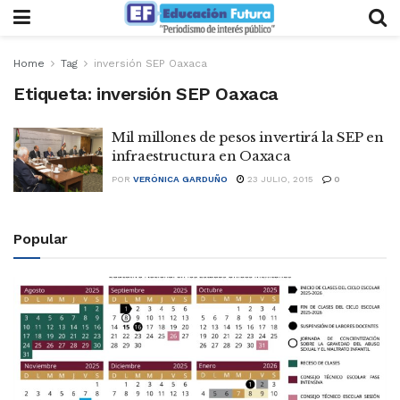
Home
Tag
inversión SEP Oaxaca
Etiqueta:
inversión SEP Oaxaca
Mil millones de pesos invertirá la SEP en
infraestructura en Oaxaca
POR
VERÓNICA GARDUÑO
23 JULIO, 2015
0
Popular