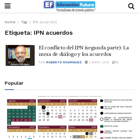
Home
Tag
IPN acuerdos
Etiqueta:
IPN acuerdos
El conflicto del IPN (segunda parte): La
mesa de diálogo y los acuerdos
POR
ROBERTO RODRÍGUEZ
2 MAYO, 2015
0
Popular