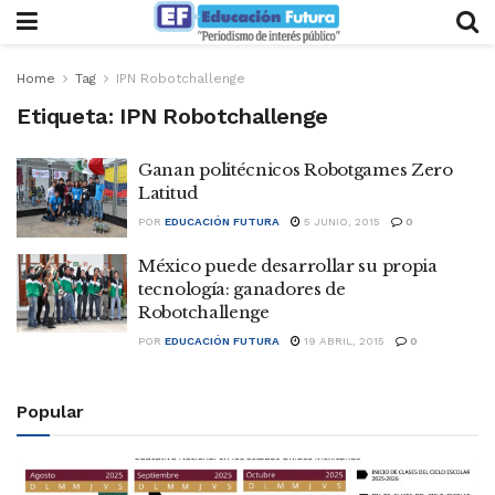
Home
Tag
IPN Robotchallenge
Etiqueta:
IPN Robotchallenge
Ganan politécnicos Robotgames Zero
Latitud
POR
EDUCACIÓN FUTURA
5 JUNIO, 2015
0
México puede desarrollar su propia
tecnología: ganadores de
Robotchallenge
POR
EDUCACIÓN FUTURA
19 ABRIL, 2015
0
Popular