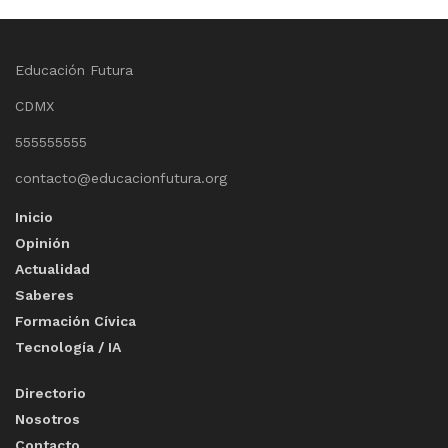
Educación Futura
CDMX
555555555
contacto@educacionfutura.org
Inicio
Opinión
Actualidad
Saberes
Formación Cívica
Tecnología / IA
Directorio
Nosotros
Contacto