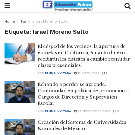
Home
Tag
Israel Moreno Salto
Etiqueta:
Israel Moreno Salto
El césped de los vecinos: la apertura de
escuelas en California, ¿cuánto dinero
recibirán los distritos a cambio reanudar
clases presenciales?
POR
PLUMA INVITADA
12 MAYO, 2021
1
Echando a perder se aprende:
Continuidad en política de promoción a
Cargos de Dirección y Supervisión
Escolar
POR
PLUMA INVITADA
22 SEPTIEMBRE, 2019
0
Creación del Sistema de Universidades
Normales de México