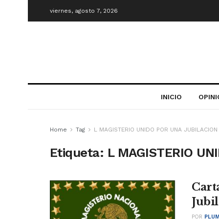
viernes, agosto 7, 2026
INICIO
OPIN
Home
Tag
L MAGISTERIO UNIDO POR UNA JUBILACION
Etiqueta:
L MAGISTERIO UN
Cart
Jubi
POR
PLUM