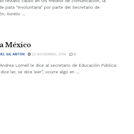
o revuelo causó en los medios de comunicación, la
e pata “involuntaria” por parte del Secretario de
n, Aurelio ...
’ a México
EL GIL ANTÓN
22 NOVIEMBRE, 2016
0
ndrea Lomelí le dice al secretario de Educación Pública:
dice ler, se dice leer”, ocurre algo en ...