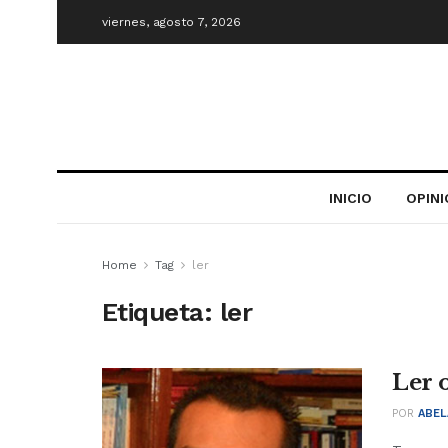
viernes, agosto 7, 2026
INICIO
OPIN
Home
Tag
ler
Etiqueta:
ler
Ler o
POR
ABEL