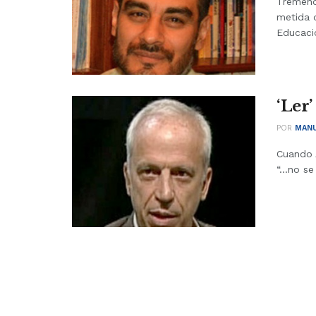
Tremend
metida d
Educació
‘Ler
POR
MANU
Cuando A
“…no se 