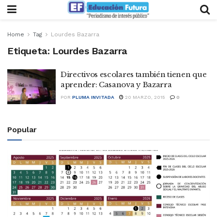
Home
Tag
Lourdes Bazarra
Etiqueta:
Lourdes Bazarra
Directivos escolares también tienen que
aprender: Casanova y Bazarra
POR
PLUMA INVITADA
20 MARZO, 2015
0
Popular