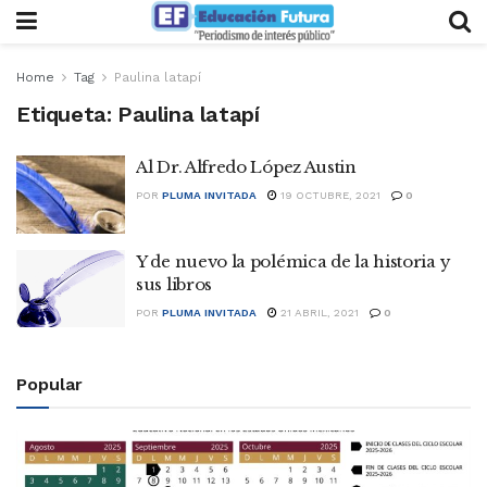
Home
Tag
Paulina latapí
Etiqueta:
Paulina latapí
Al Dr. Alfredo López Austin
POR
PLUMA INVITADA
19 OCTUBRE, 2021
0
Y de nuevo la polémica de la historia y
sus libros
POR
PLUMA INVITADA
21 ABRIL, 2021
0
Popular