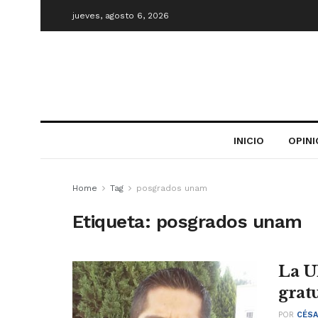
jueves, agosto 6, 2026
INICIO
OPIN
Home
Tag
posgrados unam
Etiqueta:
posgrados unam
La U
grat
POR
CÉSA