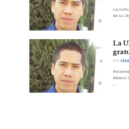
La noti
de la U
La U
grat
POR
CÉSA
Recient
México l
...