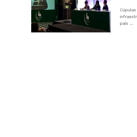
Cúpulas 
infraest
país ...