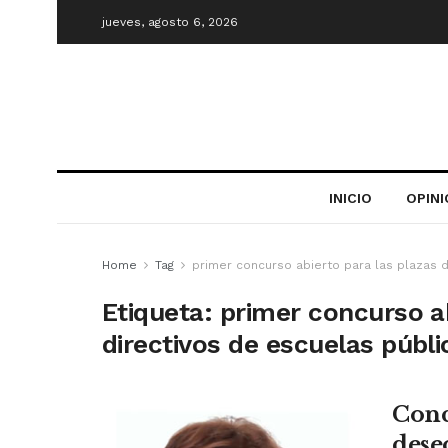
jueves, agosto 6, 2026
INICIO
OPIN
Home
Tag
primer concurso abierto para las plazas 
Etiqueta:
primer concurso ab
directivos de escuelas públ
Conc
dese