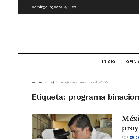
domingo, agosto 9, 2026
INICIO
OPIN
Home
Tag
programa binacional ECOS
Etiqueta:
programa binacio
Méxi
proy
POR
ERIC