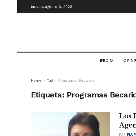
jueves, agosto 6, 2026
INICIO
OPIN
Home
Tag
Programas Becarios
Etiqueta:
Programas Becari
Los 
Agen
POR
PLUM