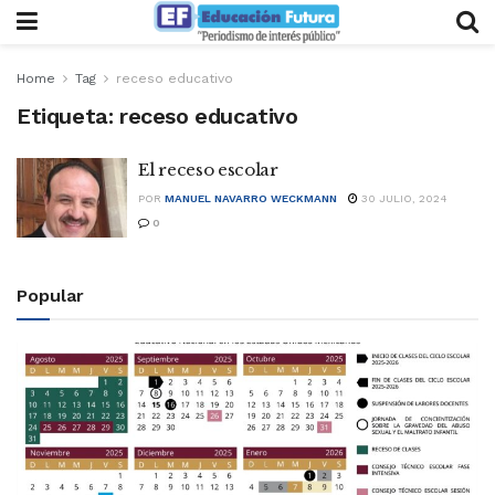
Home
Tag
receso educativo
Etiqueta:
receso educativo
El receso escolar
POR
MANUEL NAVARRO WECKMANN
30 JULIO, 2024
0
Popular