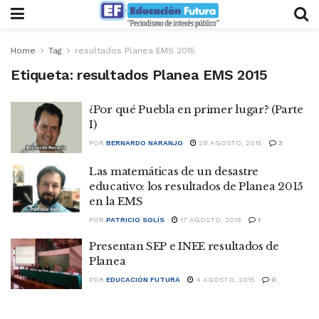
Home
Tag
resultados Planea EMS 2015
Etiqueta:
resultados Planea EMS 2015
¿Por qué Puebla en primer lugar? (Parte
I)
POR
BERNARDO NARANJO
28 AGOSTO, 2015
3
Las matemáticas de un desastre
educativo: los resultados de Planea 2015
en la EMS
POR
PATRICIO SOLÍS
17 AGOSTO, 2015
1
Presentan SEP e INEE resultados de
Planea
POR
EDUCACIÓN FUTURA
4 AGOSTO, 2015
0