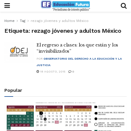
Home
Tag
rezago jóvenes y adultos México
Etiqueta:
rezago jóvenes y adultos México
El regreso a clases: los que están y los
“invisibilizados”
POR
OBSERVATORIO DEL DERECHO A LA EDUCACIÓN Y LA
JUSTICIA
18 AGOSTO, 2015
0
Popular