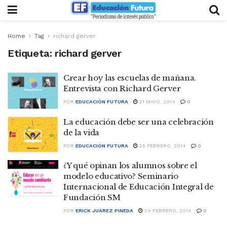
Home
Tag
richard gerver
Etiqueta:
richard gerver
Crear hoy las escuelas de mañana.
Entrevista con Richard Gerver
POR
EDUCACIÓN FUTURA
21 MAYO, 2014
0
La educación debe ser una celebración
de la vida
POR
EDUCACIÓN FUTURA
25 FEBRERO, 2014
0
¿Y qué opinan los alumnos sobre el
modelo educativo? Seminario
Internacional de Educación Integral de
Fundación SM
POR
ERICK JUÁREZ PINEDA
24 FEBRERO, 2014
0