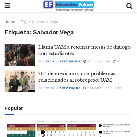
Home
Tag
Salvador Vega
Etiqueta:
Salvador Vega
Llama UAM a retomar mesas de diálogo
con estudiantes
POR
ERICK JUÁREZ PINEDA
22 JULIO, 2016
0
76% de mexicanos con problemas
relacionados al sobrepeso: UAM
POR
ERICK JUÁREZ PINEDA
24 MARZO, 2015
0
Popular