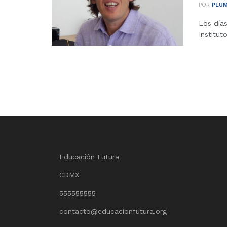
POR
PLUM
Los días
Institut
Educación Futura
CDMX
555555555
contacto@educacionfutura.org