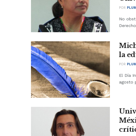
POR
PLUM
No obst
Derechos
Mich
la e
POR
PLUM
El Día I
agosto p
Univ
Méxi
crít