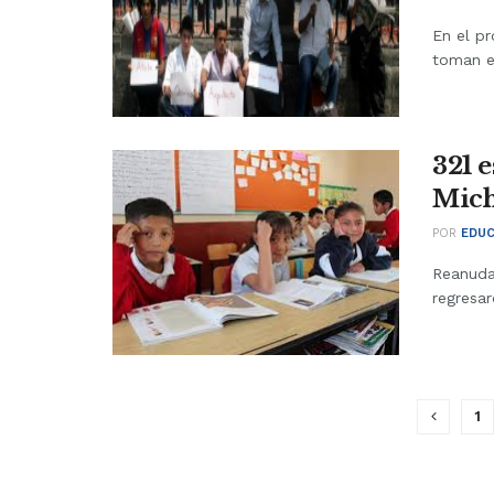
En el p
toman en
321 
Mic
POR
EDUC
Reanuda
regresar
1