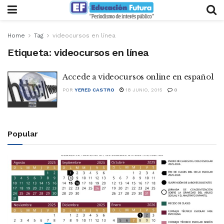
Home
Tag
videocursos en línea
Etiqueta:
videocursos en línea
Accede a videocursos online en español
POR
YERED CASTRO
18 JUNIO, 2015
0
Popular