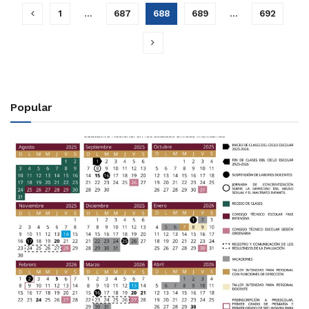
1
…
687
688
689
…
692
Popular