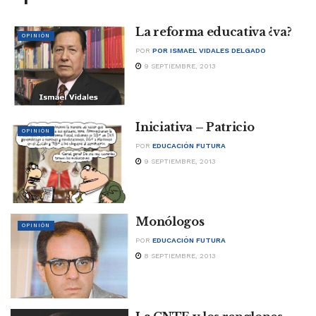
La reforma educativa ¿va?
OPINIÓN
POR
POR ISMAEL VIDALES DELGADO
9 SEPTIEMBRE, 2013
Iniciativa – Patricio
OPINIÓN
POR
EDUCACIÓN FUTURA
9 SEPTIEMBRE, 2013
Monólogos
OPINIÓN
POR
EDUCACIÓN FUTURA
8 SEPTIEMBRE, 2013