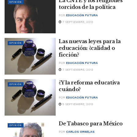
La CNTE y los renglones
OPINIÓN
torcidos de la política
POR
EDUCACIÓN FUTURA
7 SEPTIEMBRE, 2013
Las nuevas leyes para la
OPINIÓN
educación: ¿calidad o
ficción?
POR
EDUCACIÓN FUTURA
7 SEPTIEMBRE, 2013
¿Y la reforma educativa
OPINIÓN
cuándo?
POR
EDUCACIÓN FUTURA
5 SEPTIEMBRE, 2013
De Tabasco para México
OPINIÓN
POR
CARLOS ORNELAS