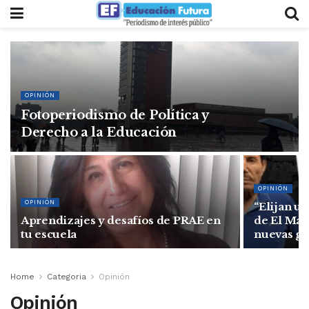
OPINIÓN
Fotoperiodismo de Política y
Derecho a la Educación
OPINIÓN
OPINIÓN
“Elijan un
Aprendizajes y desafíos de PRAE en
de El Mayo
tu escuela
nuevas g
Home
Categoria
Opinión
Opinión