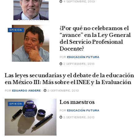
4 SEPTIEMBRE, 2013
¿Por qué no celebramos el
OPINIÓN
“avance” en la Ley General
del Servicio Profesional
Docente?
POR
EDUCACIÓN FUTURA
2 SEPTIEMBRE, 2013
Las leyes secundarias y el debate de la educación
OPINIÓN
en México III: Más sobre el INEE y la Evaluación
POR
EDUARDO ANDERE
2 SEPTIEMBRE, 2013
Los maestros
OPINIÓN
POR
EDUCACIÓN FUTURA
2 SEPTIEMBRE, 2013