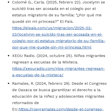
Colomé G., Carla. (2025, febrero 22). Jocelynn se
suicidó tras ser acosada en el colegio por el
estatus migratorio de su familia: “¿Por qué me
quedé sin mi princesa?” El País.
https://elpais.com/us/migracion/2025-02-
23/jocelynn-se-suicido-tras-ser-acosada-en-el-
colegio-por-el-estatus-migratorio-de-su-familia-
por-que-me-quede-sin-mi-princesa.html
XEOU Radio. (2024, octubre 25). Niños migrantes
regresan a escuelas de la Mixteca.
https://xeouradio.com/nios-migrantes-regresan-
a-escuelas-de-la-mixteca/
Ramales, R. (2024, febrero 29). Desde el Congreso
de Oaxaca se busca garantizar el derecho a la
educación de la niñez y adolescentes migrantes
retornados de
EU.
https://rosyramales.com/desde-el-congreso-