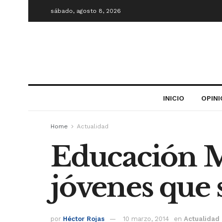
sábado, agosto 8, 2026
INICIO
OPIN
Home
Actualidad
Educación M
jóvenes que
por
Héctor Rojas
10 marzo, 2014
en
Actualidad