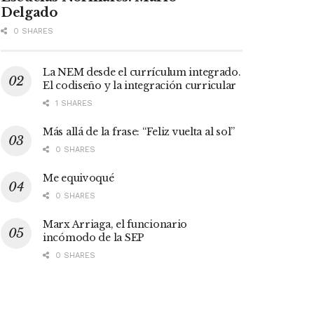
Delgado
0 SHARES
La NEM desde el currículum integrado.
El codiseño y la integración curricular
1 SHARES
Más allá de la frase: “Feliz vuelta al sol”
0 SHARES
Me equivoqué
0 SHARES
Marx Arriaga, el funcionario
incómodo de la SEP
0 SHARES