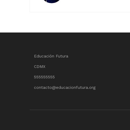
Educación Futura
CDMX
555555555
contacto@educacionfutura.org