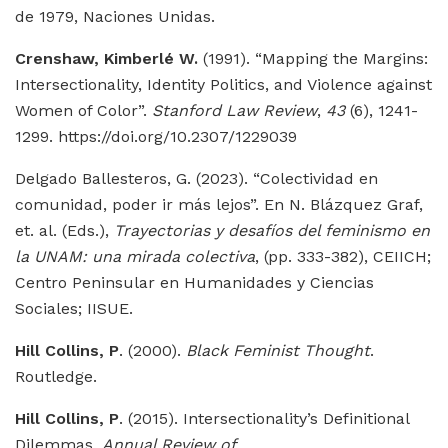
de 1979, Naciones Unidas.
Crenshaw, Kimberlé W.
(1991). “Mapping the Margins:
Intersectionality, Identity Politics, and Violence against
Women of Color”.
Stanford Law Review
,
43
(6), 1241-
1299. https://doi.org/10.2307/1229039
Delgado Ballesteros, G. (2023). “Colectividad en
comunidad, poder ir más lejos”. En N. Blázquez Graf,
et. al. (Eds.),
Trayectorias y desafíos del feminismo en
la UNAM: una mirada colectiva
, (pp. 333-382), CEIICH;
Centro Peninsular en Humanidades y Ciencias
Sociales; IISUE.
Hill Collins, P
. (2000).
Black Feminist Thought
.
Routledge.
Hill Collins, P
. (2015). Intersectionality’s Definitional
Dilemmas.
Annual Review of