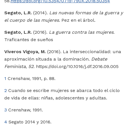
58.
https://doi.org/10.5354/0719-790X.2018.50354
Segato, L.R.
(2014).
Las nuevas formas de la guerra y
el cuerpo de las mujeres
. Pez en el árbol.
Segato, L.R.
(2016).
La guerra contra las mujeres
.
Traficantes de sueños
Viveros Vigoya, M.
(2016). La interseccionalidad: una
aproximación situada a la dominación.
Debate
Feminista
,
52
. https://doi.org/10.1016/j.df.2016.09.005
1
Crenshaw, 1991, p. 88.
2
Cuando se escribe mujeres se abarca todo el ciclo
de vida de ellas: niñas, adolescentes y adultas.
3
Crenshaw, 1991.
4
Segato 2014 y 2016.