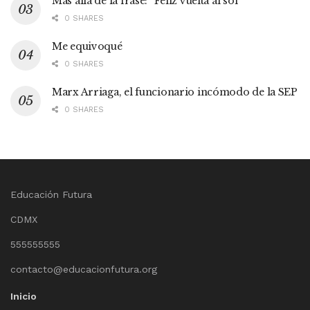
Más allá de la frase: “Feliz vuelta al sol”
0 SHARES
Me equivoqué
0 SHARES
Marx Arriaga, el funcionario incómodo de la SEP
0 SHARES
Educación Futura
CDMX
555555555
contacto@educacionfutura.org
Inicio