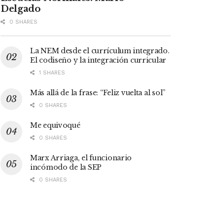
Delgado
0 SHARES
La NEM desde el currículum integrado.
El codiseño y la integración curricular
1 SHARES
Más allá de la frase: “Feliz vuelta al sol”
0 SHARES
Me equivoqué
0 SHARES
Marx Arriaga, el funcionario
incómodo de la SEP
0 SHARES