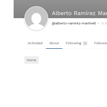
Alberto Ramírez Mar
@alberto-ramirez-martinell
0 S
Actividad
About
Following
Follow
0
Home