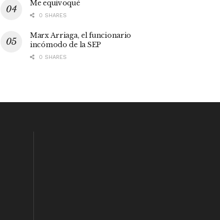
Me equivoqué
0 SHARES
Marx Arriaga, el funcionario
incómodo de la SEP
0 SHARES