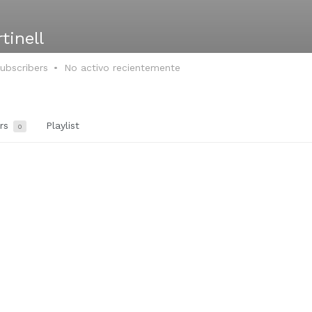
tinell
ubscribers
No activo recientemente
ers
Playlist
0