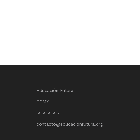
Educación Futura
CDMX
555555555
contacto@educacionfutura.org