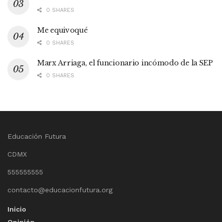
0 SHARES
Me equivoqué
0 SHARES
Marx Arriaga, el funcionario incómodo de la SEP
0 SHARES
Educación Futura
CDMX
555555555
contacto@educacionfutura.org
Inicio
Opinión