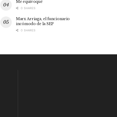
Me equivoqué
0 SHARES
Marx Arriaga, el funcionario
incómodo de la SEP
0 SHARES