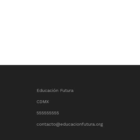
Educación Futura
CDMX
555555555
contacto@educacionfutura.org