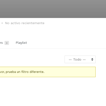
No activo recientemente
ers
Playlist
0
— Todo —
r, prueba un filtro diferente.