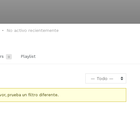
No activo recientemente
ers
Playlist
0
— Todo —
r, prueba un filtro diferente.