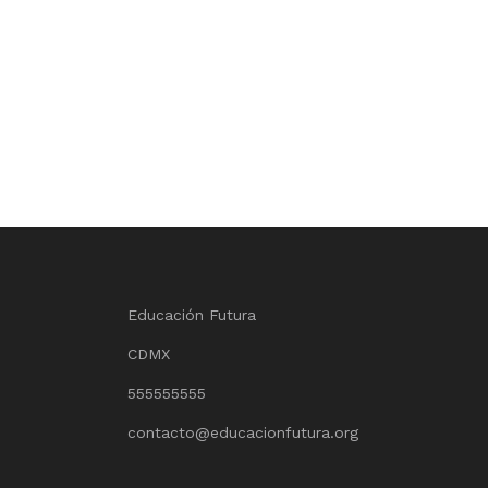
Educación Futura
CDMX
555555555
contacto@educacionfutura.org