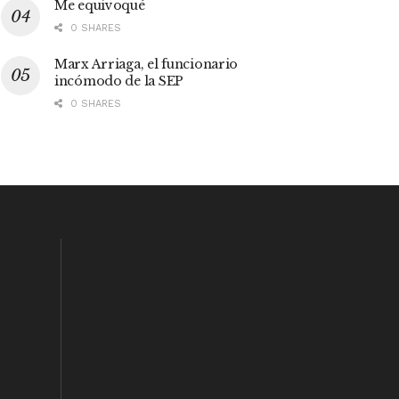
Me equivoqué
0 SHARES
Marx Arriaga, el funcionario
incómodo de la SEP
0 SHARES