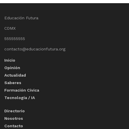
Educación Futura
CDMX
555555555
contacto@educacionfutura.org
Inicio
Opinión
Actualidad
Saberes
Formación Cívica
Tecnología / IA
Directorio
Nosotros
Contacto