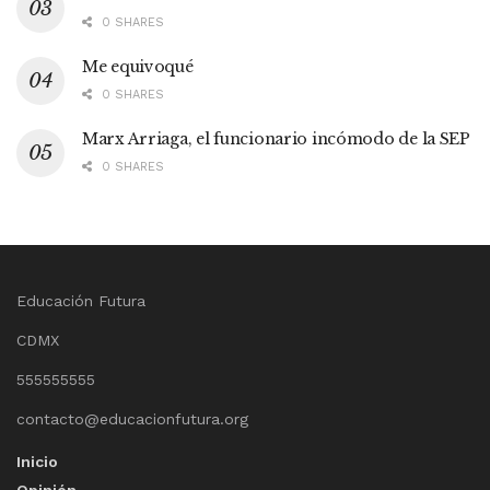
0 SHARES
Me equivoqué
0 SHARES
Marx Arriaga, el funcionario incómodo de la SEP
0 SHARES
Educación Futura
CDMX
555555555
contacto@educacionfutura.org
Inicio
Opinión