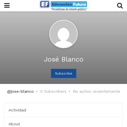
José Blanco
Subscribe
@jose-blanco
0 Subscribers
No activo recientemente
Actividad
About