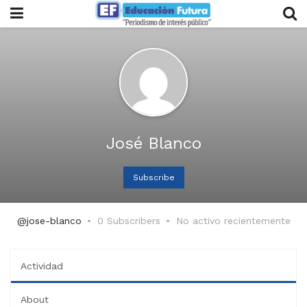
José Blanco
Subscribe
@jose-blanco
0 Subscribers
No activo recientemente
Actividad
About