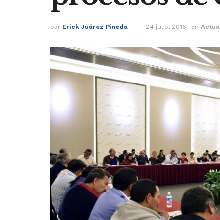
por
Erick Juárez Pineda
24 julio, 2016
en
Actua