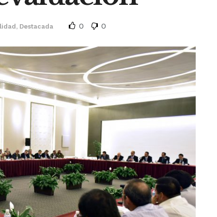
0
0
lidad
,
Destacada