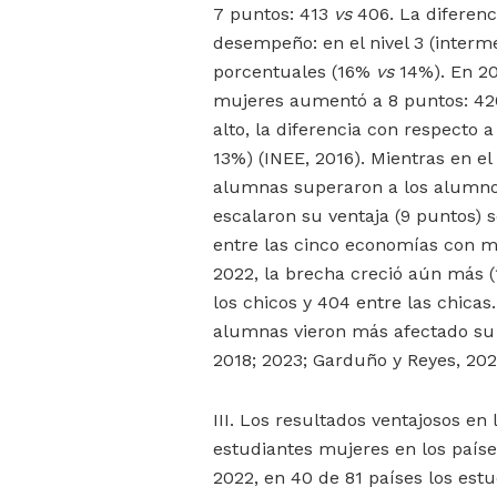
7 puntos: 413
vs
406. La diferenc
desempeño: en el nivel 3 (interme
porcentuales (16%
vs
14%). En 20
mujeres aumentó a 8 puntos: 4
alto, la diferencia con respecto
13%) (INEE, 2016). Mientras en e
alumnas superaron a los alumnos
escalaron su ventaja (9 puntos) s
entre las cinco economías con m
2022, la brecha creció aún más 
los chicos y 404 entre las chicas
alumnas vieron más afectado su
2018; 2023; Garduño y Reyes, 20
III. Los resultados ventajosos en
estudiantes mujeres en los país
2022, en 40 de 81 países los est