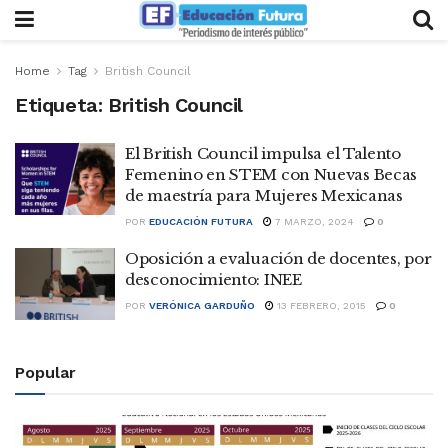
Home
Tag
British Council
Etiqueta:
British Council
El British Council impulsa el Talento
Femenino en STEM con Nuevas Becas
de maestría para Mujeres Mexicanas
POR
EDUCACIÓN FUTURA
7 MARZO, 2024
0
Oposición a evaluación de docentes, por
desconocimiento: INEE
POR
VERÓNICA GARDUÑO
13 FEBRERO, 2015
0
Popular