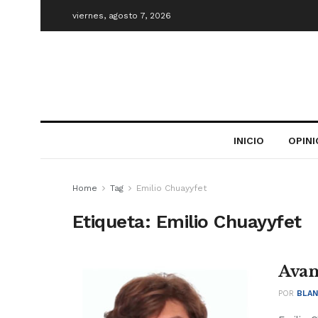
viernes, agosto 7, 2026
INICIO
OPIN
Home
Tag
Emilio Chuayyfet
Etiqueta:
Emilio Chuayyfet
Avan
POR
BLAN