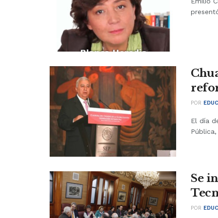
Emilio C
presentó
Chua
refo
POR
EDUC
El día d
Pública,
Se i
Tecn
POR
EDUC