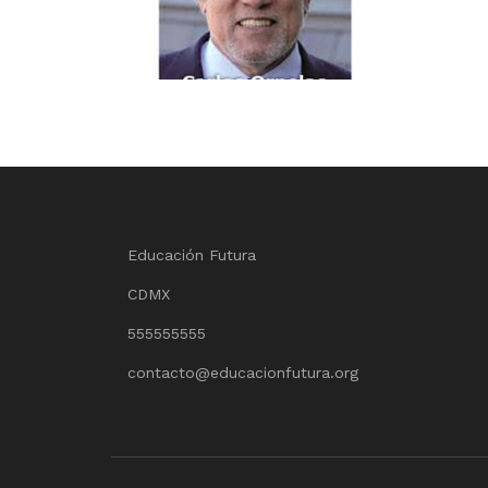
Educación Futura
CDMX
555555555
contacto@educacionfutura.org