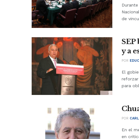
Durante
Naciona
de vincu
SEP 
y a 
POR
EDUC
El gobie
reforzar
para obl
Chua
POR
CARL
En el me
en criti