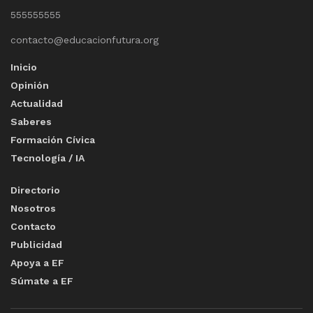
555555555
contacto@educacionfutura.org
Inicio
Opinión
Actualidad
Saberes
Formación Cívica
Tecnología / IA
Directorio
Nosotros
Contacto
Publicidad
Apoya a EF
Súmate a EF