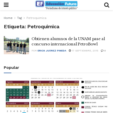
Home
Tag
Petroquimica
Etiqueta:
Petroquimica
Obtienen alumnos de la UNAM pase al
concurso internacional PetroBowl
POR
ERICK JUÁREZ PINEDA
17 SEPTIEMBRE, 2015
0
Popular