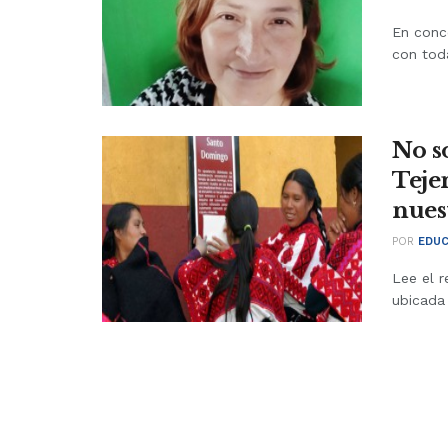
En conco
con toda
No s
Teje
nues
POR
EDUC
Lee el r
ubicada 